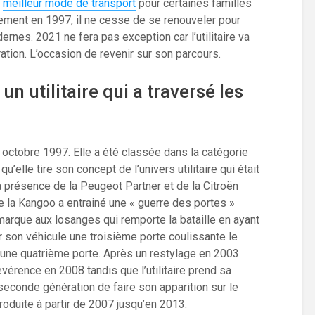
s
meilleur mode de transport
pour certaines familles
ement en 1997, il ne cesse de se renouveler pour
rnes. 2021 ne fera pas exception car l’utilitaire va
ation. L’occasion de revenir sur son parcours.
n utilitaire qui a traversé les
octobre 1997. Elle a été classée dans la catégorie
’elle tire son concept de l’univers utilitaire qui était
a présence de la Peugeot Partner et de la Citroën
e la Kangoo a entrainé une « guerre des portes »
marque aux losanges qui remporte la bataille en ayant
ur son véhicule une troisième porte coulissante le
d’une quatrième porte. Après un restylage en 2003
évérence en 2008 tandis que l’utilitaire prend sa
 seconde génération de faire son apparition sur le
roduite à partir de 2007 jusqu’en 2013.