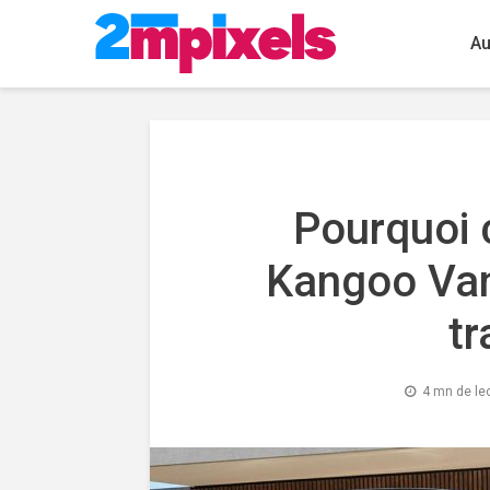
Au
Pourquoi c
Kangoo Va
tr
4 mn de le