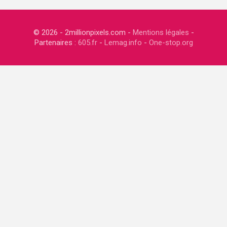
© 2026 - 2millionpixels.com -
Mentions légales
-
Partenaires :
605.fr
-
Lemag.info
-
One-stop.org