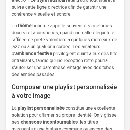
électro ? Le
style musical
retenu aura tout intérêt à
suivre cette ligne directrice afin de garantir une
cohérence visuelle et sonore.
Un
thème
bohème appelle souvent des mélodies
douces et acoustiques, quand une salle élégante et
raffinée se prête volontiers à quelques morceaux de
jazz ou à un quatuor à cordes. Les amateurs
d’
ambiance festive
privilégient quant à eux des hits
entraînants, tandis qu’une réception rétro pourra
s’autoriser une parenthèse vintage avec des tubes
des années passées.
Composer une playlist personnalisée
à votre image
La
playlist personnalisée
constitue une excellente
solution pour affirmer sa propre identité. On y glisse
ses
chansons incontournables
, les titres
marquants d’une histoire commune ou encore des